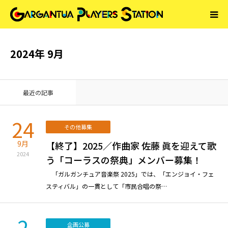
About GPS
2024年 9月
企画公募
最近の記事
エリアエントリー
24
その他募集
その他募集
9月
【終了】2025／作曲家 佐藤 眞を迎えて歌
2024
う「コーラスの祭典」メンバー募集！
Contact
「ガルガンチュア音楽祭 2025」では、「エンジョイ・フェ
スティバル」の一貫として「市民合唱の祭…
2
企画公募